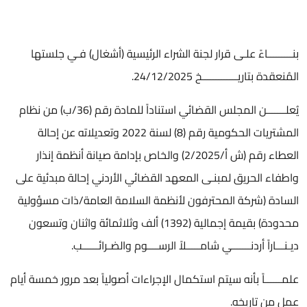
بنـــــــــاءً علـى قرار لجنة الشراء الرئيسية (أشغال) فـي جلستها
المُنعقدة بتاريـــــــــــــخ 24/12/2025.
يُعلـــــــن المجلس القضائي استناداً للمادة رقم (36/ب) من نظام
المشتريات الحكومية رقم (8) لسنة 2022 وتعديلاته عن إحالة
العطاء رقم (ش أ/2/2025) والخاص بإدامة صيانة أنظمة إنذار
واطفاء الحريق لمبنـى المعهد القضائي الأردني إحالة مبدئية على
السادة (شركة المحترفون لأنظمة السلامة العامة/ذات مسؤولية
محدودة) بقيمة إجمالية (1392) ألف وثلاثمائة واثنان وتسعون
ديـنـــاراً أردنـــــــي شامـــــلاً الرســــوم والضـرائــــــب.
علمــــــاً بأنه سيتم استكمال الإجراءات أصولياً بعد مرور خمسة أيام
عمل من تاريخه.