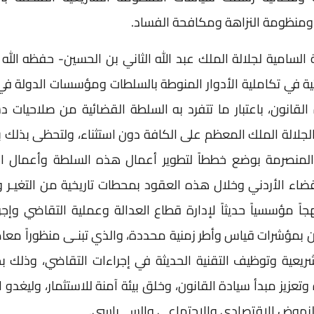
 ومنظومة النزاهة ومكافحة الفساد.
ة السامية لجلالة الملك عبد الله الثاني بن الحسين- حفظه الله 
ية في تكاملية الأدوار المنوطة بالسلطات ومؤسسات الدولة ف
لقانون، باعتبار ما تتفرد به السلطة القضائية من صلاحيات د
الة الملك المعظم على الكافة دون استثناء، ولتحظى بذلك با
 المنصرمة بوضع خططاً لتطوير أعمال هذه السلطة وأعمال ال
قضاء الأردني وخلال هذه العقود بمحطات تاريخية من التغيـر و
 مؤسسياً حديثاً لإدارة قطاع العدالة وعملية التقاضي وإجرا
ن بمؤشرات قياس وأطر زمنية محددة، والذي تبنـى منظوراً معاص
ريعية وتوظيف التقنية الحديثة في إجراءات التقاضي، وذلك بح
تعزيز مبدأ سيادة القانون، وخلق بيئة آمنة للاستثمار، وليغدو 
النهوض الاقتصادي والاجتماعي والســـياسي.