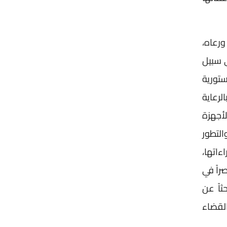
ورعاه،
ي سبيل
ستورية
لرعاية
أجهزة
التطور
ءاتها،
راً في
ثاً عن
القضاء