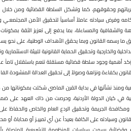
حرياتهم وحقوقهم، كما وتشكل السلطة القضائية ومن خلال ق
كامه وفرض سيادته عاملاً أساسياً لتحقيق الأمن المجتمعـي و
هة والشفافية والمساءلة، بما يدفع إلى تعزيز الثقة بمكونات 
 وفق ما رسمه القانون وبما يحقق الأهداف الوطنية، على نحو ي
خلية والخارجية وتحقيق الحماية القانونية للبيئة الاستثمارية و
يؤكد أهمية وجود سلطة قضائية مستقلة تنعم باستقلال تاماً ع
ن بكفاءة ونزاهة وصولاً إلى تحقيق العدالة المنشودة الفاع
مية ومنذ نشأتها في بداية القرن الماضي شكلت بمكوناتها من
ساسية في كيان الدولة الأردنية، وحرصت من ذاك العهد على ض
 ومكافحة الجريمة وتحقيق الردع العام والخاص والحفاظ على 
انون وسيادته على الكافة بعيداً عن أي تمييـز أو محاباة أو مح
ة وقضائية رسمت سياسات المنظومة التشريعية المتصلة بأع