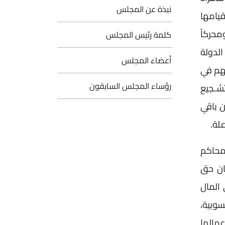
نبذة عن المجلس
يامها
محركاً
كلمة رئيس المجلس
الدولة
أعضاء المجلس
سهم في
رؤساء المجلس السابقون
تشـجيع
ن باقي
لة.
 محاكم
مان حق
المال
سوبية،
مالها