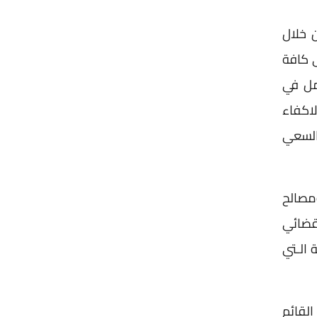
 خلال
ى كافة
عمل في
لاكفاء
 السعي
مصالح
لقضائي
 الـتي
القائم