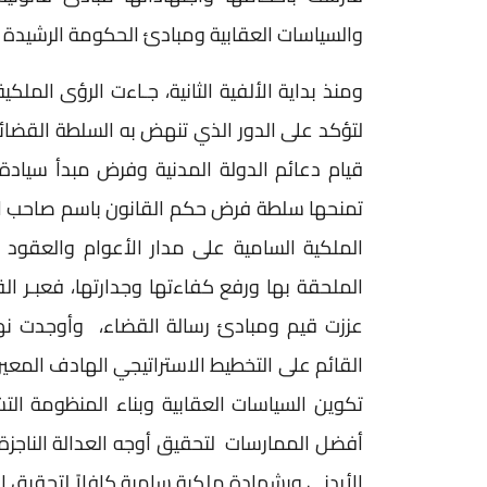
والسياسات العقابية ومبادئ الحكومة الرشيدة
ومنذ بداية الألفية الثانية، جـاءت الرؤى الملكي
لتؤكد على الدور الذي تنهض به السلطة القضائ
قيام دعائم الدولة المدنية وفرض مبدأ سيادة ا
تمنحها سلطة فرض حكم القانون باسم صاحب الجل
الملكية السامية على مدار الأعوام والعقود
الملحقة بها ورفع كفاءتها وجدارتها، فعبـر ال
عززت قيم ومبادئ رسالة القضاء، وأوجدت نهجاً
القائم على التخطيط الاستراتيجي الهادف المعي
تكوين السياسات العقابية وبناء المنظومة التش
أفضل الممارسات لتحقيق أوجه العدالة الناجزة و
الأردني وبشهادة ملكية سامية كافلاً لتحقيق 