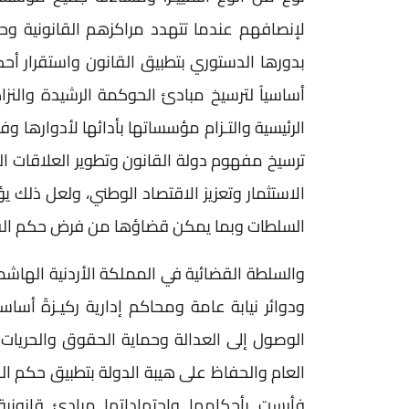
لإنصافهم عندما تتهدد مراكزهم القانونية و
بدورها الدستوري بتطبيق القانون واستقرار أح
أساسياً لترسيخ مبادئ الحوكمة الرشيدة والنزا
الرئيسية والتـزام مؤسساتها بأدائها لأدوارها
ترسيخ مفهوم دولة القانون وتطوير العلاقات الدا
الاستثمار وتعزيز الاقتصاد الوطني، ولعل ذلك 
السلطات وبما يمكن قضاؤها من فرض حكم القانو
والسلطة القضائية في المملكة الأردنية الهاش
ودوائر نيابة عامة ومحاكم إدارية ركيـزةً أ
الوصول إلى العدالة وحماية الحقوق والحريات
العام والحفاظ على هيبة الدولة بتطبيق حكم الق
فأرست بأحكامها واجتهاداتها مبادئ قانوني