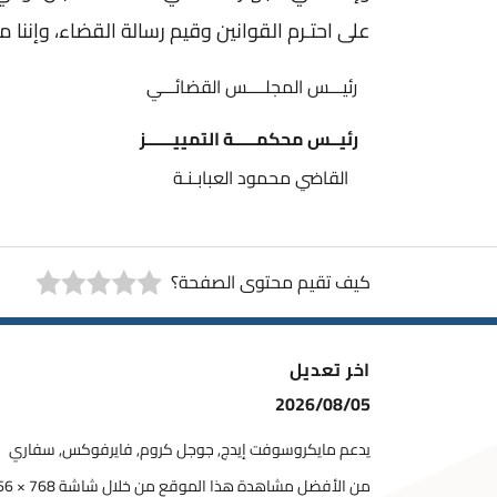
على احتـرم القوانين وقيم رسالة القضاء، وإننا
رئيـــس المجلــــس القضائـــي
رئيــس محكمـــــة التمييــــــز
القاضي محمود العبابـنـة
كيف تقيم محتوى الصفحة؟
اخر تعديل
2026/08/05
يدعم مايكروسوفت إيدج, جوجل كروم, فايرفوكس, سفاري
من الأفضل مشاهدة هذا الموقع من خلال شاشة 768 × 1366